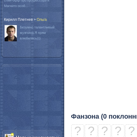
спин-офф про профессора и
Магнито особ...
Кирилл Плетнев
>
Oльга
Безумно талантливый
мужчина.Я прям
влюбилась)))
Фанзона (0 поклонн
?
?
?
?
?