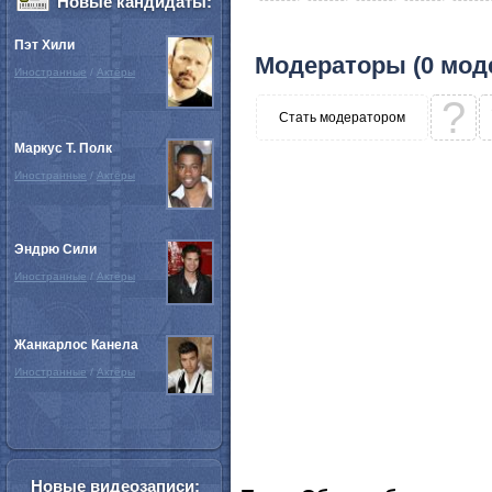
Новые кандидаты:
Пэт Хили
Модераторы (0 мод
Иностранные
/
Актёры
?
Стать модератором
Маркус Т. Полк
Иностранные
/
Актёры
Эндрю Сили
Иностранные
/
Актёры
Жанкарлос Канела
Иностранные
/
Актёры
Новые видеозаписи: