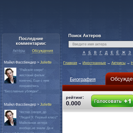
Поиск Актеров
Последние
комментарии:
Актёры
Обсуждения
А
Б
В
Г
Д
Е
Ё
Ж
З
Майкл Фассбендер
>
Juliette
Главная
→
Иностранные
→
Актрисы
→
H
"Райское озеро"
жестокий фильм
Обсужде
Биография
конечно. Еще с ним
понравились
"Бесславные ублюдки"...
рейтинг:
0.000
Майкл Фассбендер
>
Juliette
Честно говоря, до
"Людей Х: Первый класс"
Майкла как актера
вообще не знала. Да и