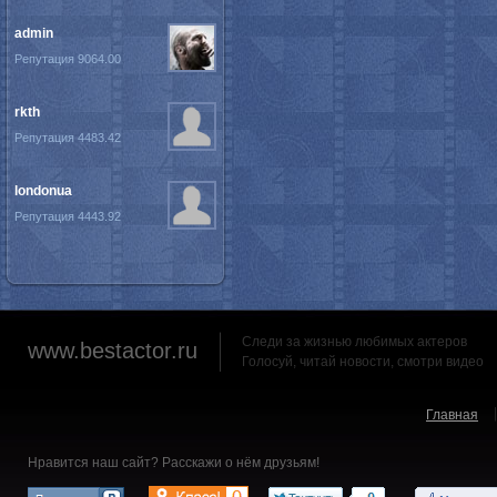
admin
Репутация 9064.00
rkth
Репутация 4483.42
londonua
Репутация 4443.92
Следи за жизнью любимых актеров
www.bestactor.ru
Голосуй, читай новости, смотри видео
Главная
Нравится наш сайт? Расскажи о нём друзьям!