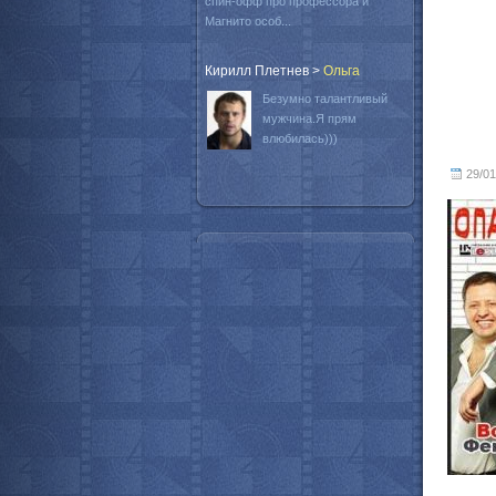
спин-офф про профессора и
Магнито особ...
Кирилл Плетнев
>
Oльга
Безумно талантливый
мужчина.Я прям
влюбилась)))
29/01