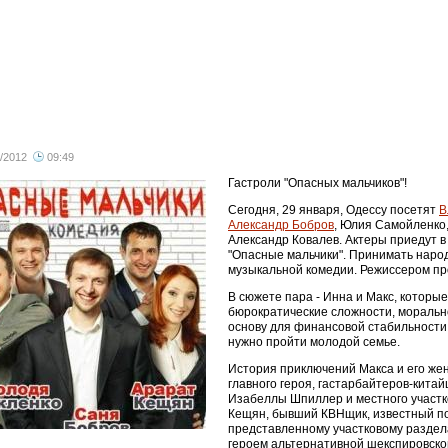
/2012
09:49
все
Гастроли "Опасных мальчиков"!
Сегодня, 29 января, Одессу посетят
В
Александр Бобров
, Юлия Самойленко
Александр Ковалев. Актеры приедут в
"Опасные мальчики". Принимать наро
музыкальной комедии. Режиссером пр
В сюжете пара - Инна и Макс, которы
бюрократические сложности, моральн
основу для финансовой стабильности.
нужно пройти молодой семье.
История приключений Макса и его жен
главного героя, гастарбайтеров-кита
Изабеллы Шпиллер и местного участко
Кещян, бывший КВНщик, известный по 
представленному участковому раздел
героем альтернативной шекспировско