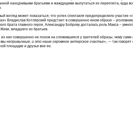
анной находчивыми братьями и жаждущими выпутаться из переплета, куда все
.
ый взгляд может показаться, что успех спектакля предопределило участие «
ах» Владислав Котлярский предстает в совершенно ином образе – уголовника
ого брата главного героя, Александру Боброву досталась роль Макса – умног
Жеки, младшего из братьев.
из них совершенно не похож на сложившиеся у зрителей образы, чему сами 
, мы непривычные, и это наше огромное актерское счастье
», — так говорят
ой площадке и друзья вне ее.