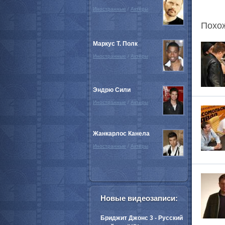
Иностранные
/
Актёры
Похо
Маркус Т. Полк
Иностранные
/
Актёры
Эндрю Сили
Иностранные
/
Актёры
Жанкарлос Канела
Иностранные
/
Актёры
Новые видеозаписи:
Бриджит Джонс 3 - Русский