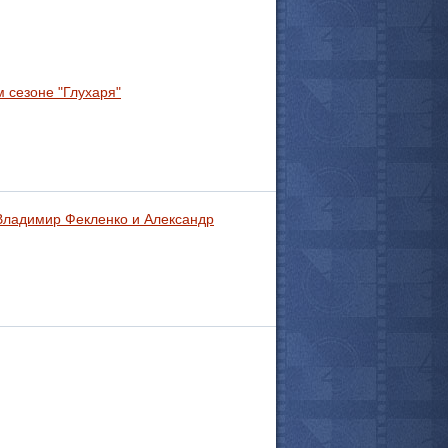
 сезоне "Глухаря"
 Владимир Фекленко и Александр
все актёры