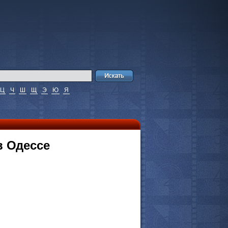
Ц
Ч
Ш
Щ
Э
Ю
Я
в Одессе