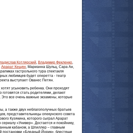
 комментарии
ладислав Котлярский
,
Владимир Фекленко
,
,
Арарат Кещян
, Марианна Шульц, Сара Ан,
 рапмках гастрольного тура спектакля
дных любимцев будет оперетта - театр
оекта выступает Ованес Петян.
е хотят усыновить ребенка. Они проходят
о готовятся стать родителями, делают
 Это все очень важные экзамены, которые
ы, а также двух неблагополучных братьев
йцев, представительницы опекунского совета
вого Кузякина, которого сыграл Арарат
сериалу «Универ». Достается и покойнику,
анным кабаном, а Шпиллер – главным
й постановки «Бледный Йорик», блестяще