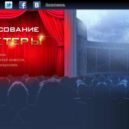
Логин/пароль
ров.
итай новости,
искуссиях.