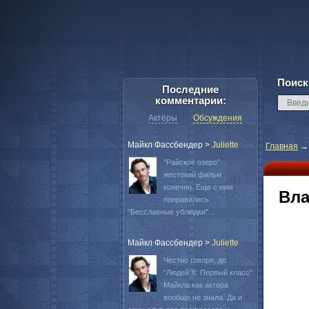
Поиск
Последние
комментарии:
Актёры
Обсуждения
Майкл Фассбендер
>
Juliette
Главная
"Райское озеро"
жестокий фильм
конечно. Еще с ним
Вла
понравились
"Бесславные ублюдки"...
Майкл Фассбендер
>
Juliette
Честно говоря, до
"Людей Х: Первый класс"
Майкла как актера
вообще не знала. Да и