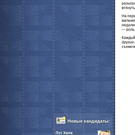
разыгр
втянуты
На перв
мальчик
недалек
— роль 
Каждый 
другие
съемочн
Новые кандидаты:
Пэт Хили