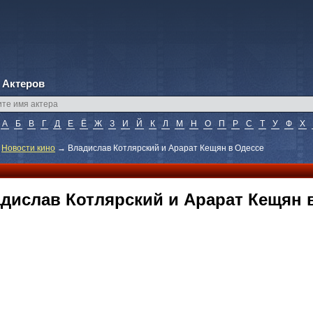
 Актеров
А
Б
В
Г
Д
Е
Ё
Ж
З
И
Й
К
Л
М
Н
О
П
Р
С
Т
У
Ф
Х
→
Новости кино
→
Владислав Котлярский и Арарат Кещян в Одессе
дислав Котлярский и Арарат Кещян 