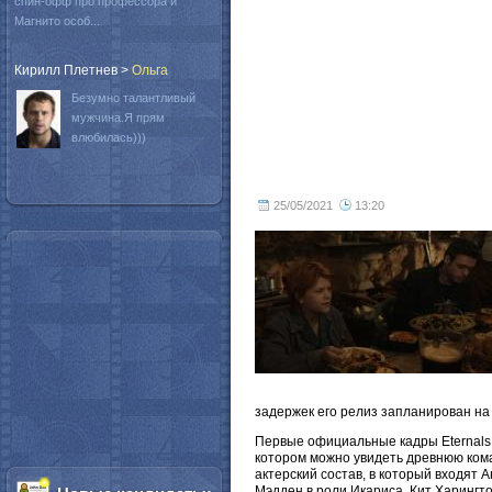
спин-офф про профессора и
Магнито особ...
Кирилл Плетнев
>
Oльга
Безумно талантливый
мужчина.Я прям
влюбилась)))
25/05/2021
13:20
задержек его релиз запланирован на 
Первые официальные кадры Eternals 
котором можно увидеть древнюю ком
актерский состав, в который входят 
Мэдден в роли Икариса, Кит Харингт