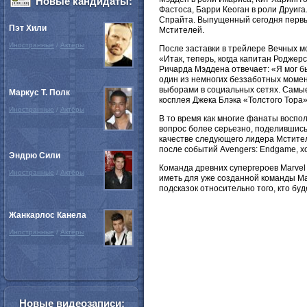
Новые кандидаты:
Фастоса, Барри Кеоган в роли Друига
Спрайта. Выпущенный сегодня первы
Пэт Хили
Мстителей.
Иностранные
/
Актёры
После заставки в трейлере Вечных м
«Итак, теперь, когда капитан Роджер
Ричарда Мэддена отвечает: «Я мог бы
один из немногих беззаботных момен
выборами в социальных сетях. Самые
Маркус Т. Полк
косплея Джека Блэка «Толстого Тора»
Иностранные
/
Актёры
В то время как многие фанаты воспо
вопрос более серьезно, поделившись
качестве следующего лидера Мстителей
после событий Avengers: Endgame, хо
Эндрю Сили
Команда древних супергероев Marvel 
Иностранные
/
Актёры
иметь для уже созданной команды Ma
подсказок относительно того, кто б
Жанкарлос Канела
Иностранные
/
Актёры
Новые видеозаписи: