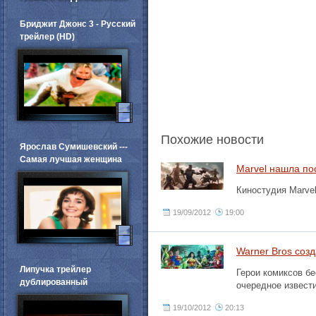
Бриджит Джонс 3 - Русский
трейлер (HD)
Похожие новости
Ярослав Сумишевский ---
Самая лучшая женщина
Marvel нашла по
Киностудия Marvel
19/09/2012
19:00
Warner Bros соз
Липучка трейлер
Герои комиксов б
дублированный
очередное извести
19/10/2012
20:13