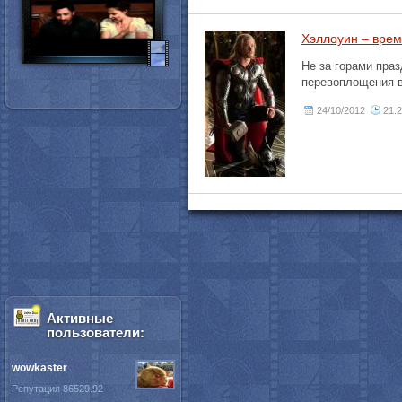
Хэллоуин – вре
Не за горами пра
перевоплощения в
24/10/2012
21:
Активные
пользователи:
wowkaster
Репутация 86529.92