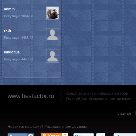
admin
Репутация 9064.00
rkth
Репутация 4483.42
londonua
Репутация 4443.92
Следи за жизнью любимых актеров
www.bestactor.ru
Голосуй, читай новости, смотри видео
Главная
Нравится наш сайт? Расскажи о нём друзьям!