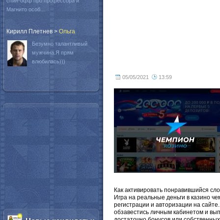
спин-офф про профессора и
Магнито особ...
Кирилл Плетнев
>
Oльга
Безумно талантливый
мужчина.Я прям
влюбилась)))
05/05/2021
13:59
Как активировать понравившийся сл
Игра на реальные деньги в казино ч
регистрации и авторизации на сайте.
обзавестись личным кабинетом и выпо
достаточно бонусов или собственных