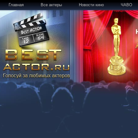
Главная
Все актеры
Новости кино
ЧАВО