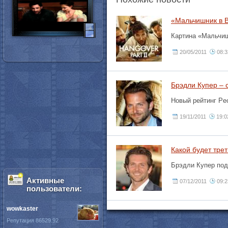
«Мальчишник в В
Картина «Мальчиш
20/05/2011
08:3
Брэдли Купер – 
Новый рейтинг Peo
19/11/2011
19:0
Какой будет трет
Брэдли Купер под
Активные
07/12/2011
09:2
пользователи:
wowkaster
Репутация 86529.92