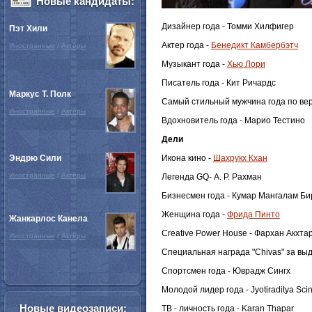
Новые кандидаты:
Дизайнер года - Томми Хилфигер
Пэт Хили
Актер года -
Бенедикт Камбербэтч
Иностранные
/
Актёры
Музыкант года -
Хью Лори
Писатель года - Кит Ричардс
Маркус Т. Полк
Самый стильный мужчина года по вер
Иностранные
/
Актёры
Вдохновитель года - Марио Тестино
Дели
Эндрю Сили
Икона кино -
Шахрукх Кхан
Иностранные
/
Актёры
Легенда GQ- А. Р. Рахман
Бизнесмен года - Кумар Мангалам Би
Женщина года -
Фрида Пинто
Жанкарлос Канела
Creative Power House - Фархан Акхта
Иностранные
/
Актёры
Специальная награда "Chivas" за в
Спортсмен года - Юврадж Сингх
Молодой лидер года - Jyotiraditya Sci
Новые видеозаписи:
ТВ - личность года - Karan Thapar