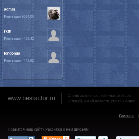
admin
Репутация 9064.00
rkth
Репутация 4483.42
londonua
Репутация 4443.92
Следи за жизнью любимых актеров
www.bestactor.ru
Голосуй, читай новости, смотри видео
Главная
Нравится наш сайт? Расскажи о нём друзьям!