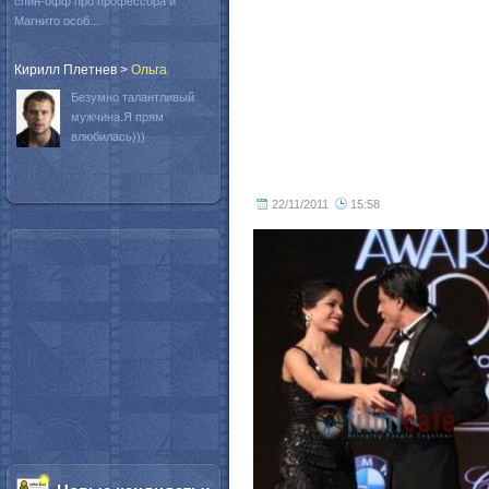
спин-офф про профессора и
Магнито особ...
Кирилл Плетнев
>
Oльга
Безумно талантливый
мужчина.Я прям
влюбилась)))
22/11/2011
15:58