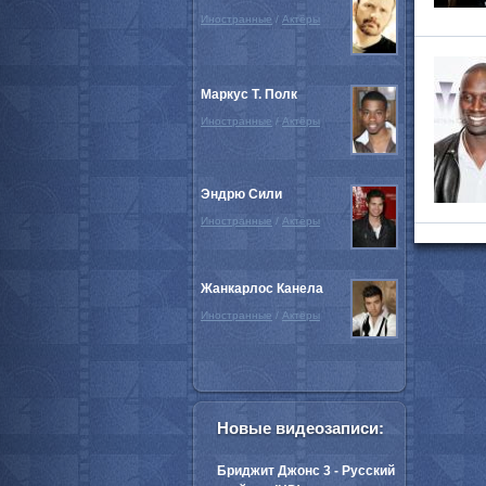
Иностранные
/
Актёры
Маркус Т. Полк
Иностранные
/
Актёры
Эндрю Сили
Иностранные
/
Актёры
Жанкарлос Канела
Иностранные
/
Актёры
Новые видеозаписи:
Бриджит Джонс 3 - Русский