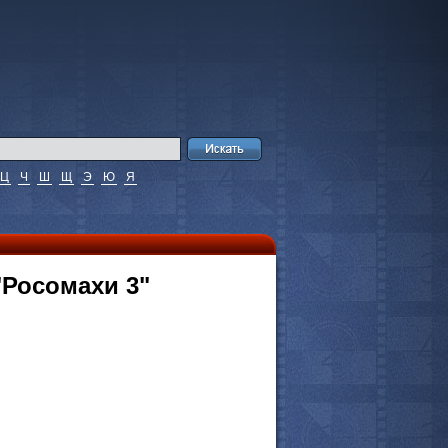
Ц
Ч
Ш
Щ
Э
Ю
Я
"Росомахи 3"