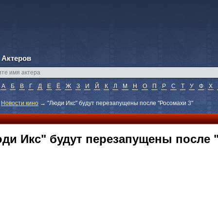
 Актеров
А
Б
В
Г
Д
Е
Ё
Ж
З
И
Й
К
Л
М
Н
О
П
Р
С
Т
У
Ф
Х
→
Новости кино
→
"Люди Икс" будут перезапущены после "Росомахи 3"
ди Икс" будут перезапущены после 