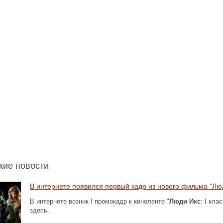
жие новости
В интернете появился первый кадр из нового фильма "Лю
В интернете возник I промокадр к киноленте "
Люди Икс
: I кл
здесь.