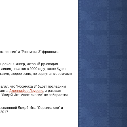
 комментарии
окалипсис" и "Росомаха 3" франшиза
 Брайан Сингер, который руководил
линия, начатая в 2000 году, также будет
акже, скорее всего, не вернутся к съемкам в
являл, что "Росомаха 3" будет последним
танта.
Дженнифер Лоуренс
, играющая
е "Людей Икс: Апокалипсис" не собирается
селенной Людей Икс: "Сорвиголове" и
 2017.