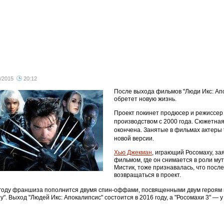
/2015
20:12
все
После выхода фильмов "Люди Икс: Ап
обретет новую жизнь.
Проект покинет продюсер и режиссер
производством с 2000 года. Сюжетная 
окончена. Занятые в фильмах актеры т
новой версии.
Хью Джекман
, играющий Росомаху, за
фильмом, где он снимается в роли му
Мистик, тоже признавалась, что посл
возвращаться в проект.
 году франшиза пополнится двумя спин-оффами, посвященными двум героям в
у". Выход "Людей Икс: Апокалипсис" состоится в 2016 году, а "Росомахи 3" — у