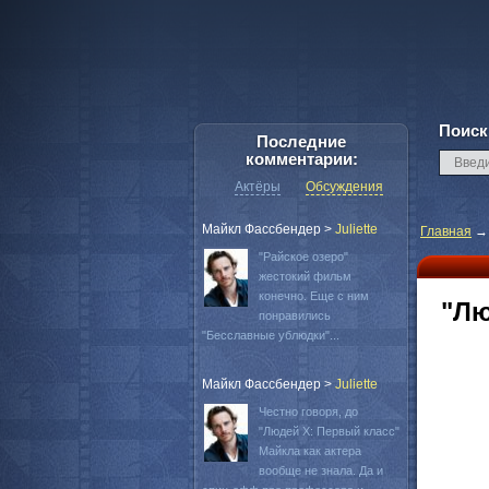
Поиск
Последние
комментарии:
Актёры
Обсуждения
Майкл Фассбендер
>
Juliette
Главная
"Райское озеро"
жестокий фильм
конечно. Еще с ним
"Лю
понравились
"Бесславные ублюдки"...
Майкл Фассбендер
>
Juliette
Честно говоря, до
"Людей Х: Первый класс"
Майкла как актера
вообще не знала. Да и