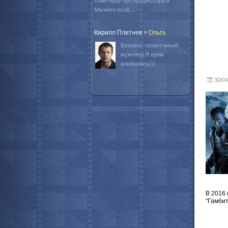
спин-офф про профессора и
Магнито особ...
Кирилл Плетнев
>
Oльга
Безумно талантливый
мужчина.Я прям
влюбилась)))
30/04
В 2016
"Гамбит