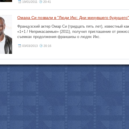
19/01/2011
20:41
Омара Си позвали в "Люди Икс: Дни минувшего будущего"
Французский актер Омар Си (тридцать пять лет), известный ка
«1+1 / Неприкасаемые» (2011), получил приглашение от режис
съемках продолжения франшизы о людях Икс.
03/03/2013
20:16