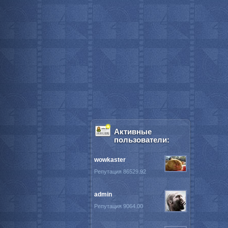
Активные
пользователи:
wowkaster
Репутация 86529.92
admin
Репутация 9064.00