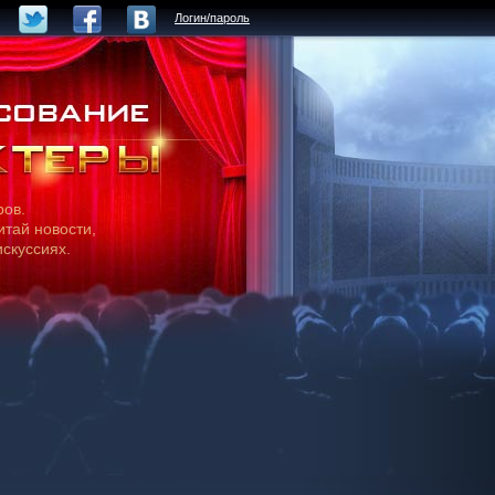
Логин/пароль
ров.
итай новости,
искуссиях.