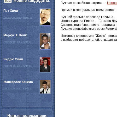
Новые кандидаты:
Лучшая российская актриса —
Нонна
Премии в специальных номинациях:
Пэт Хили
Лучший фильм в переводе Гоблина —
Иностранные
/
Актёры
Икона журнала Empire — Татьяна Дру
Саспенс года (спецприз от организа
Лучшие спецэффекты в российском ф
Маркус Т. Полк
Интернет-кинопремия "Жорж" - перв
а выбирают победителей, отдавая за 
Иностранные
/
Актёры
Эндрю Сили
Иностранные
/
Актёры
Жанкарлос Канела
Иностранные
/
Актёры
Новые видеозаписи: