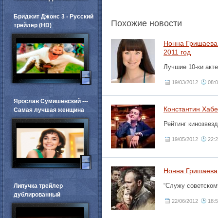
Бриджит Джонс 3 - Русский
Похожие новости
трейлер (HD)
Нонна Гришаева 
2011 год
Лучшие 10-ки акте
19/03/2012
08:
Ярослав Сумишевский ---
Константин Хабе
Самая лучшая женщина
Рейтинг кинозвез
19/05/2012
22:
Нонна Гришаева
“Служу советскому
Липучка трейлер
дублированный
22/06/2012
18: