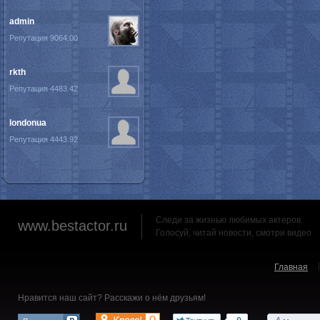
admin
Репутация 9064.00
rkth
Репутация 4483.42
londonua
Репутация 4443.92
Следи за жизнью любимых актеров
www.bestactor.ru
Голосуй, читай новости, смотри видео
Главная
Нравится наш сайт? Расскажи о нём друзьям!