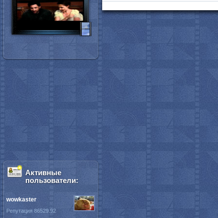
Активные
пользователи:
wowkaster
Репутация 86529.92