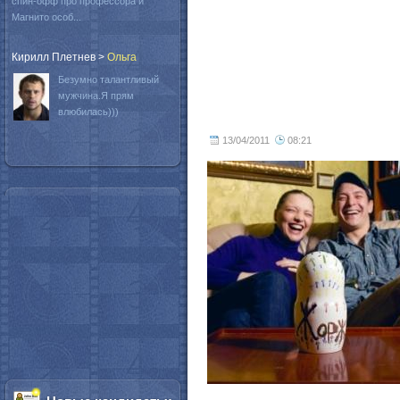
спин-офф про профессора и
Магнито особ...
Кирилл Плетнев
>
Oльга
Безумно талантливый
мужчина.Я прям
влюбилась)))
13/04/2011
08:21