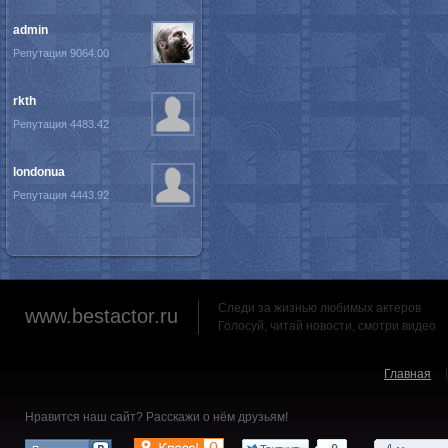
admin
Репутация 9064.00
rkth
Репутация 4483.42
londonua
Репутация 4443.92
Следи за жизнью любимых актеров
www.bestactor.ru
Голосуй, читай новости, смотри видео
Главная
Нравится наш сайт? Расскажи о нём друзьям!