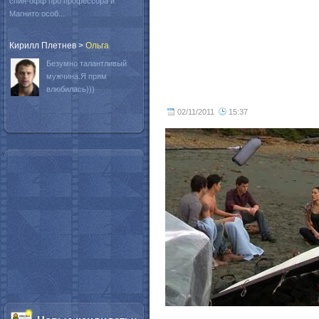
спин-офф про профессора и
Магнито особ...
Кирилл Плетнев
>
Oльга
Безумно талантливый
мужчина.Я прям
влюбилась)))
02/11/2011
15:37