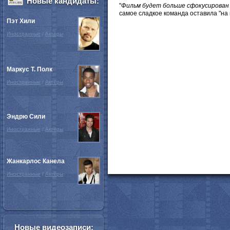
Новые кандидаты:
"
Фильм будет больше сфокусирован н
самое сладкое команда оставила "на 
Пэт Хили
Иностранные
/
Актёры
Маркус Т. Полк
Иностранные
/
Актёры
Эндрю Сили
Иностранные
/
Актёры
Жанкарлос Канела
Иностранные
/
Актёры
Новые видеозаписи: