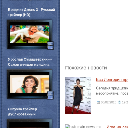
Бриджит Джонс 3 - Русский
трейлер (HD)
Ярослав Сумишевский ---
Самая лучшая женщина
Похожие новости
Ева Лонгория пр
Сегодня тридцати
мероприятие, пос
03/02/2013
19:
Липучка трейлер
дублированный
Игра на де