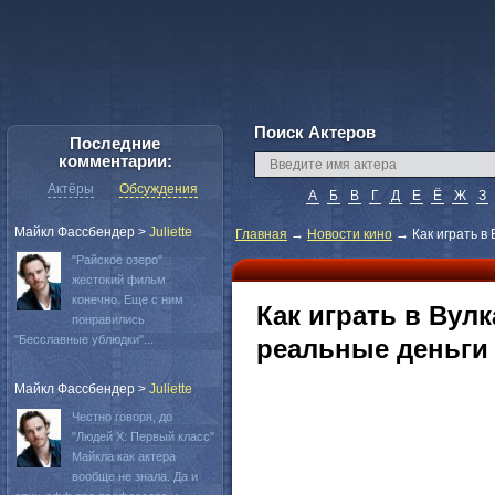
Поиск Актеров
Последние
комментарии:
Актёры
Обсуждения
А
Б
В
Г
Д
Е
Ё
Ж
З
Майкл Фассбендер
>
Juliette
Главная
→
Новости кино
→
Как играть в
"Райское озеро"
жестокий фильм
конечно. Еще с ним
Как играть в Вул
понравились
"Бесславные ублюдки"...
реальные деньги
Майкл Фассбендер
>
Juliette
Честно говоря, до
"Людей Х: Первый класс"
Майкла как актера
вообще не знала. Да и