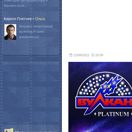
спин-офф про профессора и
Магнито особ...
Кирилл Плетнев
>
Oльга
Безумно талантливый
мужчина.Я прям
влюбилась)))
12/08/2022
20:09