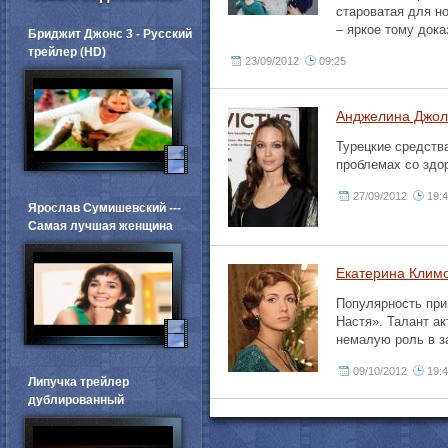
староватая для н
– яркое тому дока
Бриджит Джонс 3 - Русский
трейлер (HD)
23/09/2012
09:25
Анджелина Джол
Турецкие средств
проблемах со здо
27/09/2012
19:
Ярослав Сумишевский ---
Самая лучшая женщина
Екатерина Клим
Популярность при
Настя». Талант а
немалую роль в з
09/10/2012
19:
Липучка трейлер
дублированный