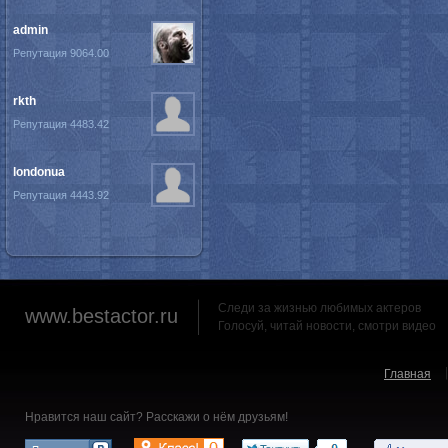
admin
Репутация 9064.00
rkth
Репутация 4483.42
londonua
Репутация 4443.92
Следи за жизнью любимых актеров
www.bestactor.ru
Голосуй, читай новости, смотри видео
Главная
Нравится наш сайт? Расскажи о нём друзьям!