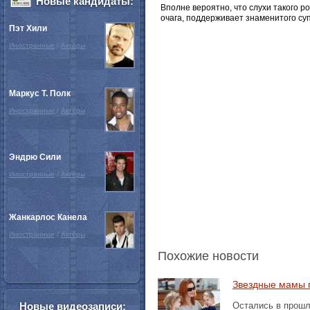
Новые кандидаты:
Вполне вероятно, что слухи такого 
очага, поддерживает знаменитого суп
Пэт Хили
Иностранные
/
Актёры
Маркус Т. Полк
Иностранные
/
Актёры
Эндрю Сили
Иностранные
/
Актёры
Жанкарлос Канела
Иностранные
/
Актёры
Похожие новости
Звездные мамы 
Новые видеозаписи:
Остались в прошл