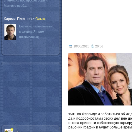
спин-офф про профессора и
Магнито особ...
Кирилл Плетнев
>
Oльга
Безумно талантливый
мужчина.Я прям
влюбилась)))
10/05/2013
20:36
жить во Флориде и заботиться об их д
да и подробностями своих дел вне до
готова принести собственную карьеру
рабочий график и будет больше време