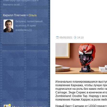
спин-офф про профессора и
Магнито особ...
Кирилл Плетнев
>
Oльга
Безумно талантливый
мужчина.Я прям
влюбилась)))
05/05/2021
14:10
Изначально планировавшаяся выступи
появление Карнажа, чтобы лучше пре
подписался на роль без каких-либо г
Carnage. Энди Серкис в конечном ит
Zombieland: Double Tap. Наряду с в
появление Наоми Харрис в роли любо
Новый бюст Carnage от LEGO предста