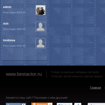
admin
Репутация 9064.00
rkth
Репутация 4483.42
londonua
Репутация 4443.92
Следи за жизнью любимых актеров
www.bestactor.ru
Голосуй, читай новости, смотри видео
Главная
Нравится наш сайт? Расскажи о нём друзьям!