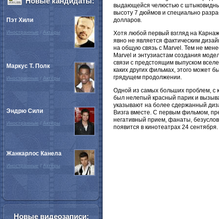
Новые кандидаты:
выдающейся челюстью с штыковидным
высоту 7 дюймов и специально разра
долларов.
Пэт Хили
Иностранные
/
Актёры
Хотя любой первый взгляд на Карнаж
явно не является фактическим дизайн
на общую связь с Marvel. Тем не мен
Marvel и энтузиастам создания моде
связи с предстоящим выпуском вселен
Маркус Т. Полк
каких других фильмах, этого может б
грядущем продолжении.
Иностранные
/
Актёры
Одной из самых больших проблем, с
был нелепый красный парик и вызыв
указывают на более сдержанный диза
Эндрю Сили
Визга вместе. С первым фильмом, пр
негативный прием, фанаты, безусловн
Иностранные
/
Актёры
появится в кинотеатрах 24 сентября.
Жанкарлос Канела
Иностранные
/
Актёры
Новые видеозаписи: