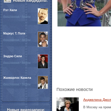
Новые кандидаты:
Пэт Хили
Иностранные
/
Актёры
Маркус Т. Полк
Иностранные
/
Актёры
Эндрю Сили
Иностранные
/
Актёры
Жанкарлос Канела
Иностранные
/
Актёры
Похожие новости
Анджелина Джоли
В Москву на прем
Новые видеозаписи: