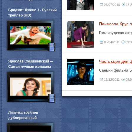
26/07/2010
18:
Бриджит Джонс 3 - Русский
трейлер (HD)
Пенелопа Крус п
Голливудская акт
05/04/2011
09:3
Часть сцен для 
Ярослав Сумишевский ---
Самая лучшая женщина
Съемки фильма Бе
13/12/2011
08:0
Липучка трейлер
дублированный