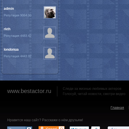
admin
Репутация 9064.00
rkth
Репутация 4483.42
londonua
Репутация 4443.92
Следи за жизнью любимых актеров
www.bestactor.ru
Голосуй, читай новости, смотри видео
Главная
Нравится наш сайт? Расскажи о нём друзьям!