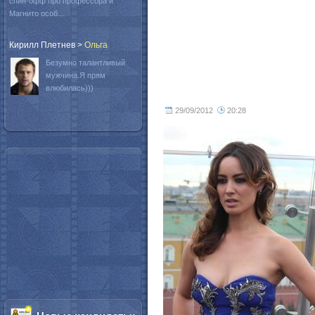
спин-офф про профессора и
Магнито особ...
Кирилл Плетнев
>
Oльга
Безумно талантливый
мужчина.Я прям
влюбилась)))
29/09/2012
20:28