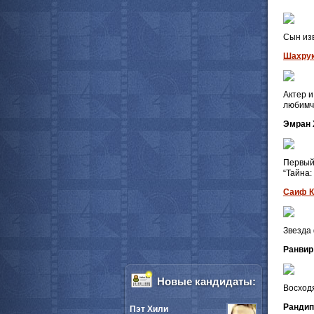
Сын изв
Шахрук
Актер и
любимч
Эмран
Первый 
“Тайна:
Саиф К
Звезда 
Ранвир
Новые кандидаты:
Восход
Рандип
Пэт Хили