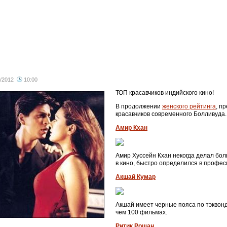
/2012
10:00
все
ТОП красавчиков индийского кино!
В продолжении
женского рейтинга
, п
красавчиков современного Болливуда.
Амир Кхан
Амир Хуссейн Кхан некогда делал бол
в кино, быстро определился в профес
Акшай Кумар
Акшай имеет черные пояса по тэквондо
чем 100 фильмах.
Ритик Рошан