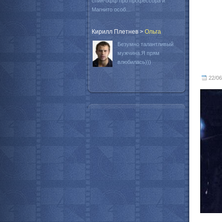
спин-офф про профессора и
Магнито особ...
Кирилл Плетнев
>
Oльга
Безумно талантливый
мужчина.Я прям
влюбилась)))
22/06