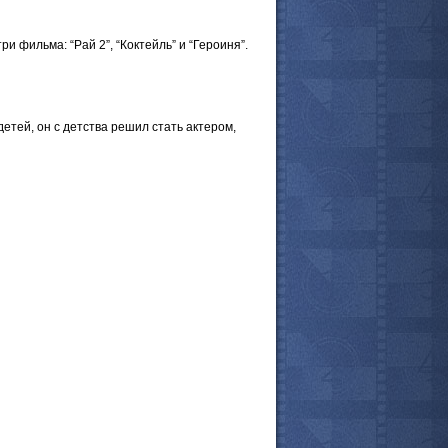
фильма: “Рай 2”, “Коктейль” и “Героиня”.
тей, он с детства решил стать актером,
все актёры