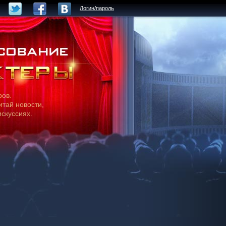
Логин/пароль
ров.
итай новости,
искуссиях.