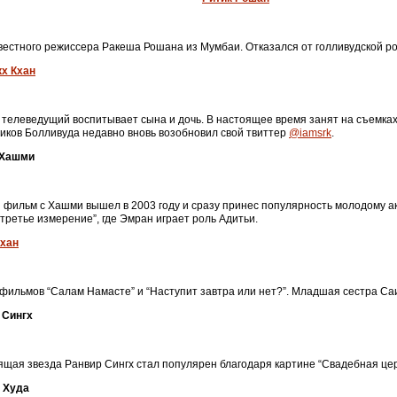
естного режиссера Ракеша Рошана из Мумбаи. Отказался от голливудской ро
х Кхан
 телеведущий воспитывает сына и дочь. В настоящее время занят на съемках 
иков Болливуда недавно вновь возобновил свой твиттер
@iamsrk
.
 Хашми
фильм с Хашми вышел в 2003 году и сразу принес популярность молодому акт
 третье измерение”, где Эмран играет роль Адитьи.
хан
фильмов “Салам Намасте” и “Наступит завтра или нет?”. Младшая сестра Са
 Сингх
ящая звезда Ранвир Сингх стал популярен благодаря картине “Свадебная цер
 Худа