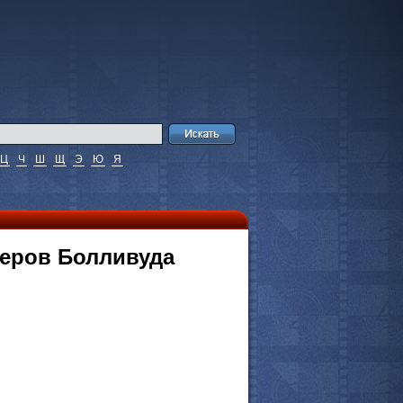
Ц
Ч
Ш
Щ
Э
Ю
Я
теров Болливуда