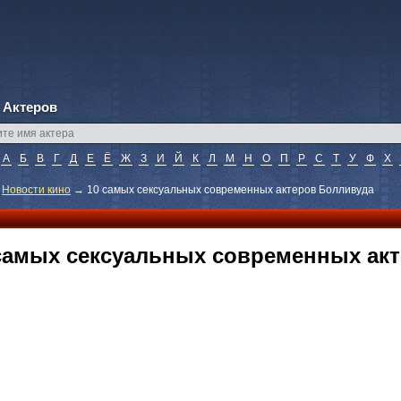
 Актеров
А
Б
В
Г
Д
Е
Ё
Ж
З
И
Й
К
Л
М
Н
О
П
Р
С
Т
У
Ф
Х
→
Новости кино
→
10 самых сексуальных современных актеров Болливуда
самых сексуальных современных ак