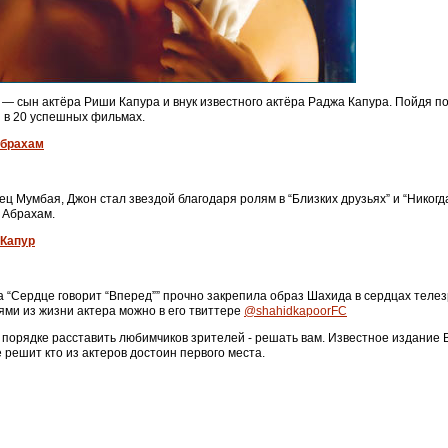
— сын актёра Риши Капура и внук известного актёра Раджа Капура. Пойдя по 
я в 20 успешных фильмах.
брахам
ц Мумбая, Джон стал звездой благодаря ролям в “Близких друзьях” и “Никог
 Абрахам.
Капур
 “Сердце говорит “Вперед”” прочно закрепила образ Шахида в сердцах теле
ми из жизни актера можно в его твиттере
@shahidkapoorFC
 порядке расставить любимчиков зрителей - решать вам. Известное издание 
 решит кто из актеров достоин первого места.