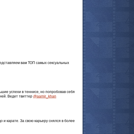
 комментарии
редставляем вам ТОП самых сексуальных
ьшие успехи в теннисе, но попробовав себя
ией. Ведет твиттер
@aamir_khan
 и карате. За свою карьеру снялся в более