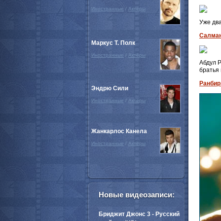
Иностранные
/
Актёры
Уже два
Салман
Маркус Т. Полк
Иностранные
/
Актёры
Абдул Р
братья 
Ранбир
Эндрю Сили
Иностранные
/
Актёры
Жанкарлос Канела
Иностранные
/
Актёры
Новые видеозаписи:
Бриджит Джонс 3 - Русский