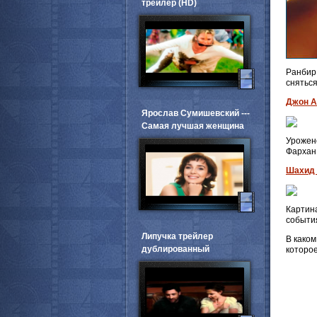
трейлер (HD)
Ранбир 
снятьс
Джон А
Ярослав Сумишевский ---
Самая лучшая женщина
Урожене
Фархан
Шахид 
Картина
события
Липучка трейлер
В каком
дублированный
которое