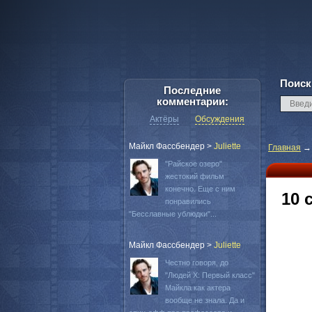
Поиск
Последние
комментарии:
Актёры
Обсуждения
Майкл Фассбендер
>
Juliette
Главная
"Райское озеро"
жестокий фильм
конечно. Еще с ним
10 
понравились
"Бесславные ублюдки"...
Майкл Фассбендер
>
Juliette
Честно говоря, до
"Людей Х: Первый класс"
Майкла как актера
вообще не знала. Да и