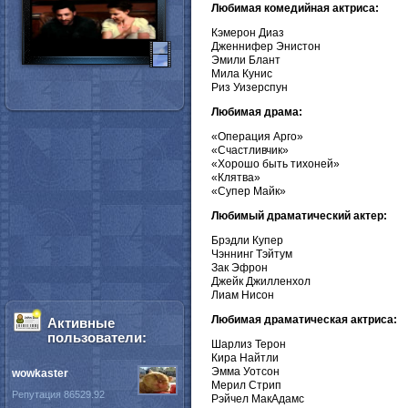
Любимая комедийная актриса:
Кэмерон Диаз
Дженнифер Энистон
Эмили Блант
Мила Кунис
Риз Уизерспун
Любимая драма:
«Операция Арго»
«Счастливчик»
«Хорошо быть тихоней»
«Клятва»
«Супер Майк»
Любимый драматический актер:
Брэдли Купер
Чэннинг Тэйтум
Зак Эфрон
Джейк Джилленхол
Лиам Нисон
Любимая драматическая актриса:
Активные
пользователи:
Шарлиз Терон
Кира Найтли
Эмма Уотсон
wowkaster
Мерил Стрип
Репутация 86529.92
Рэйчел МакАдамс