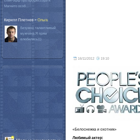
спин-офф про профессора и
Магнито особ...
Кирилл Плетнев
>
Oльга
Безумно талантливый
мужчина.Я прям
влюбилась)))
16/11/2012
19:10
«Белоснежка и охотник»
Любимый актер: