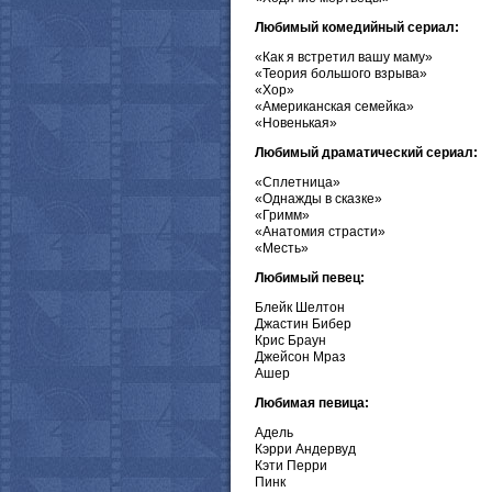
Любимый комедийный сериал:
«Как я встретил вашу маму»
«Теория большого взрыва»
«Хор»
«Американская семейка»
«Новенькая»
Любимый драматический сериал:
«Сплетница»
«Однажды в сказке»
«Гримм»
«Анатомия страсти»
«Месть»
Любимый певец:
Блейк Шелтон
Джастин Бибер
Крис Браун
Джейсон Мраз
Ашер
Любимая певица:
Адель
Кэрри Андервуд
Кэти Перри
Пинк