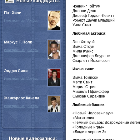
Новые кандидаты:
Чэннинг Тэйтум
Джонни Депп
Пэт Хили
Джозеф Гордон-Левитт
Роберт Дауни младший
Иностранные
/
Актёры
Уилл Смит
Любимая актриса:
Энн Хэтэуэй
Маркус Т. Полк
Эмма Стоун
Иностранные
/
Актёры
Мила Кунис
Дженнифер Лоуренс
Скарлетт Йоханссон
Икона кино:
Эндрю Сили
Эмма Томпсон
Иностранные
/
Актёры
Мэгги Смит
Мерил Стрип
Мишель Пфайффер
Сьюзан Сарандон
Жанкарлос Канела
Любимый боевик:
Иностранные
/
Актёры
«Новый Человек-паук»
«Мстители»
«Темный рыцарь: Возрождение леге
«Голодные игры»
«Люди в черном 3»
Новые видеозаписи: