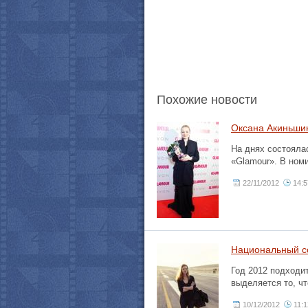
Похожие новости
Оксана Акиньшин
На днях состояла
«Glamour». В ном
22/11/2012
14:5
Национальный со
Год 2012 подходит
выделяется то, ч
10/12/2012
11:1