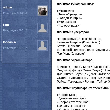
Любимая кинофраншиза:
admin
«Мстители»
Репутация 9064.00
«Темный рыцарь»
«Голодные игры»
«Мадагаскар»
rkth
«Человек-паук»
Репутация 4483.42
Любимый супергерой:
Человек-паук (Эндрю Гарфилд)
londonua
Капитан Америка (Крис Эванс)
Бэтмен (Кристиан Бэйл)
Репутация 4443.92
Железный человек (Роберт Дауни мл
Тор (Крис Хемсворт)
Любимая экранная пара:
Кристен Стюарт и Крис Хемсворт («Б
Эндрю Гарфилд и Эмма Стоун («Новы
Дженнифер Лоуренс и Джош Хатчерсо
Скарлетт Йоханссон и Джереми Ренн
Рэйчел МакАдамс и Чэннинг Тэйтум (
Любимый научно-фантастический /
«Доктор Кто»
«Дневники вампира»
«Сверхъестественное»
«Однажды в сказке»
«Ходячие мертвецы»