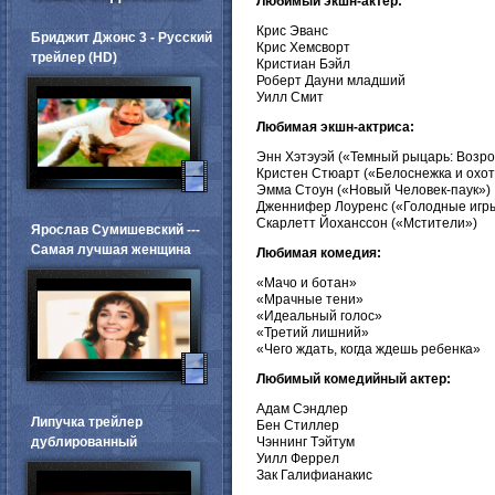
Любимый экшн-актер:
Крис Эванс
Бриджит Джонс 3 - Русский
Крис Хемсворт
трейлер (HD)
Кристиан Бэйл
Роберт Дауни младший
Уилл Смит
Любимая экшн-актриса:
Энн Хэтэуэй («Темный рыцарь: Возр
Кристен Стюарт («Белоснежка и охот
Эмма Стоун («Новый Человек-паук»)
Дженнифер Лоуренс («Голодные игр
Скарлетт Йоханссон («Мстители»)
Ярослав Сумишевский ---
Самая лучшая женщина
Любимая комедия:
«Мачо и ботан»
«Мрачные тени»
«Идеальный голос»
«Третий лишний»
«Чего ждать, когда ждешь ребенка»
Любимый комедийный актер:
Адам Сэндлер
Липучка трейлер
Бен Стиллер
дублированный
Чэннинг Тэйтум
Уилл Феррел
Зак Галифианакис