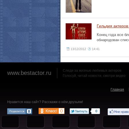
Гильдия актеров
Конец года все бл
обнародован списо
13/12/2012
14:41
Следи за жизнью любимых актеров
www.bestactor.ru
Голосуй, читай новости, смотри видео
Главная
Нравится наш сайт? Расскажи о нём друзьям!