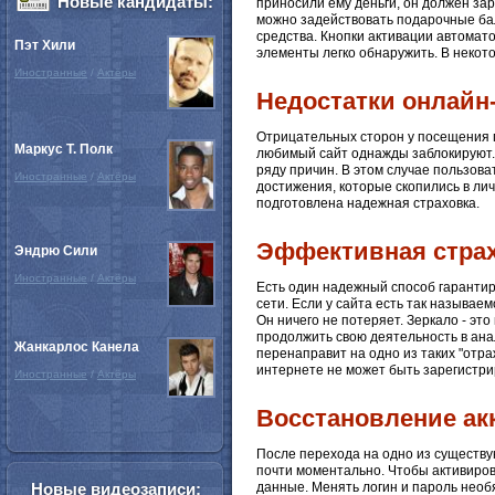
Новые кандидаты:
приносили ему деньги, он должен зар
можно задействовать подарочные бал
средства. Кнопки активации автомато
Пэт Хили
элементы легко обнаружить. В некото
Иностранные
/
Актёры
Недостатки онлайн
Отрицательных сторон у посещения по
Маркус Т. Полк
любимый сайт однажды заблокируют. 
ряду причин. В этом случае пользова
Иностранные
/
Актёры
достижения, которые скопились в лич
подготовлена надежная страховка.
Эффективная стра
Эндрю Сили
Иностранные
/
Актёры
Есть один надежный способ гарантир
сети. Если у сайта есть так называе
Он ничего не потеряет. Зеркало - это
продолжить свою деятельность в анал
Жанкарлос Канела
перенаправит на одно из таких "отра
интернете не может быть зарегистри
Иностранные
/
Актёры
Восстановление ак
После перехода на одно из существу
почти моментально. Чтобы активиров
Новые видеозаписи:
данные. Менять логин и пароль необя