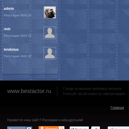
admin
Репутация 9064.00
rkth
Репутация 4483.42
londonua
Репутация 4443.92
Следи за жизнью любимых актеров
www.bestactor.ru
Голосуй, читай новости, смотри видео
Главная
Нравится наш сайт? Расскажи о нём друзьям!