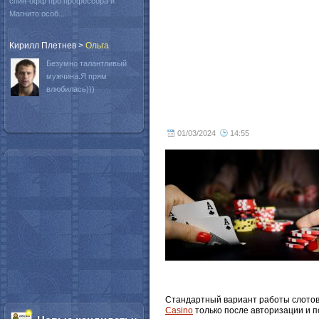
спин-офф про профессора и
Магнито особ...
Кирилл Плетнев
>
Oльга
Безумно талантливый
мужчина.Я прям
влюбилась)))
01/03/2024
14:55
Стандартный вариант работы слотов,
Сasino
только после авторизации и п