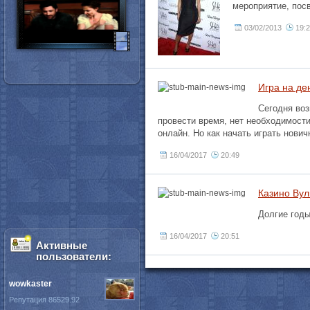
мероприятие, пос
03/02/2013
19:
Игра на де
Сегодня воз
провести время, нет необходимост
онлайн. Но как начать играть нович
16/04/2017
20:49
Казино Вул
Долгие годы
16/04/2017
20:51
Активные
пользователи:
wowkaster
Репутация 86529.92