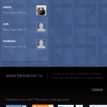
admin
Репутация 9064.00
rkth
Репутация 4483.42
londonua
Репутация 4443.92
Следи за жизнью любимых актеров
www.bestactor.ru
Голосуй, читай новости, смотри видео
Главная
Нравится наш сайт? Расскажи о нём друзьям!