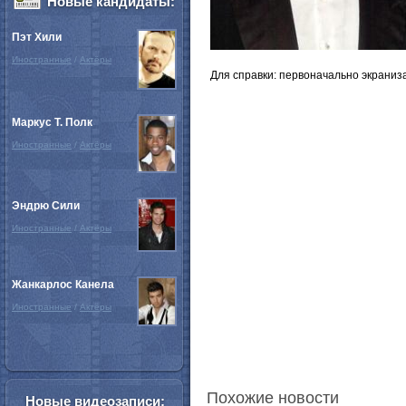
Новые кандидаты:
Пэт Хили
Иностранные
/
Актёры
Для справки: первоначально экраниза
Маркус Т. Полк
Иностранные
/
Актёры
Эндрю Сили
Иностранные
/
Актёры
Жанкарлос Канела
Иностранные
/
Актёры
Похожие новости
Новые видеозаписи: