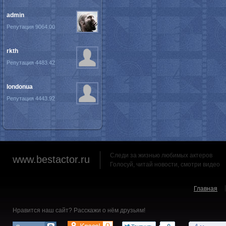
admin
Репутация 9064.00
rkth
Репутация 4483.42
londonua
Репутация 4443.92
Следи за жизнью любимых актеров
www.bestactor.ru
Голосуй, читай новости, смотри видео
Главная
Нравится наш сайт? Расскажи о нём друзьям!