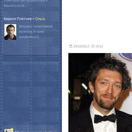
спин-офф про профессора и
Магнито особ...
Кирилл Плетнев
>
Oльга
Безумно талантливый
мужчина.Я прям
влюбилась)))
20/10/2013
18:52