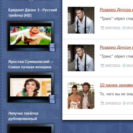
Розарио Доусон 
Бриджит Джонс 3 - Русский
трейлер (HD)
"Транс" обрел гла
29/07/2011
09:2
Розарио Доусон 
"Транс" обрел гла
Ярослав Сумишевский ---
29/07/2011
09:2
Самая лучшая женщина
10 ранее неизве
То, чего вы не зн
10/03/2012
07:
Липучка трейлер
дублированный