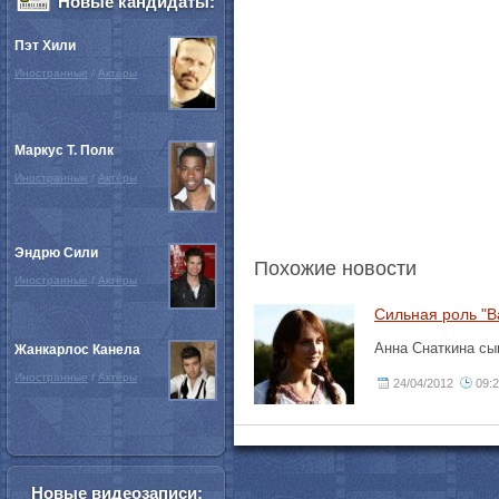
Новые кандидаты:
Пэт Хили
Иностранные
/
Актёры
Маркус Т. Полк
Иностранные
/
Актёры
Эндрю Сили
Похожие новости
Иностранные
/
Актёры
Сильная роль "В
Анна Снаткина сы
Жанкарлос Канела
Иностранные
/
Актёры
24/04/2012
09:
Новые видеозаписи: