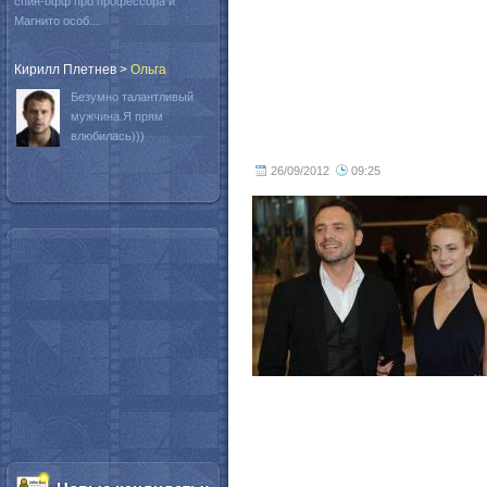
спин-офф про профессора и
Магнито особ...
Кирилл Плетнев
>
Oльга
Безумно талантливый
мужчина.Я прям
влюбилась)))
26/09/2012
09:25