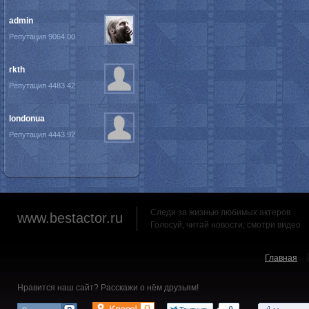
admin
Репутация 9064.00
rkth
Репутация 4483.42
londonua
Репутация 4443.92
Следи за жизнью любимых актеров
www.bestactor.ru
Голосуй, читай новости, смотри видео
Главная
Нравится наш сайт? Расскажи о нём друзьям!