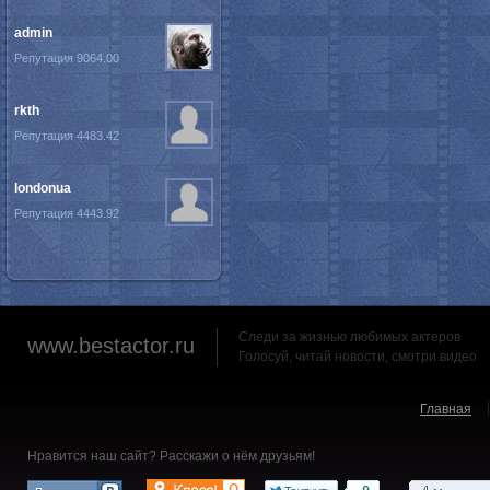
admin
Репутация 9064.00
rkth
Репутация 4483.42
londonua
Репутация 4443.92
Следи за жизнью любимых актеров
www.bestactor.ru
Голосуй, читай новости, смотри видео
Главная
Нравится наш сайт? Расскажи о нём друзьям!