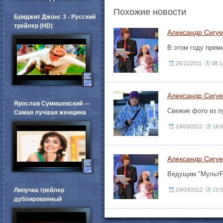
Похожие новости
Бриджит Джонс 3 - Русский
трейлер (HD)
Александр Сигуе
В этом году прем
26/11/2011
08:1
Александр Сигуе
Ярослав Сумишевский ---
Свежие фото из п
Самая лучшая женщина
14/03/2012
18:
Александр Сигуе
Ведущим "МультFE
Липучка трейлер
24/03/2012
19:
дублированный