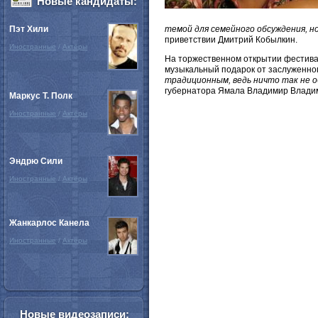
Новые кандидаты:
темой для семейного обсуждения, н
Пэт Хили
приветствии Дмитрий Кобылкин.
Иностранные
/
Актёры
На торжественном открытии фестивал
музыкальный подарок от заслуженног
традиционным, ведь ничто так не о
губернатора Ямала Владимир Влади
Маркус Т. Полк
Иностранные
/
Актёры
Эндрю Сили
Иностранные
/
Актёры
Жанкарлос Канела
Иностранные
/
Актёры
Новые видеозаписи: