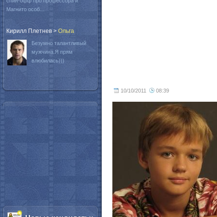
спин-офф про профессора и
Магнито особ...
Кирилл Плетнев
>
Oльга
Безумно талантливый
мужчина.Я прям
влюбилась)))
10/10/2011
08:39