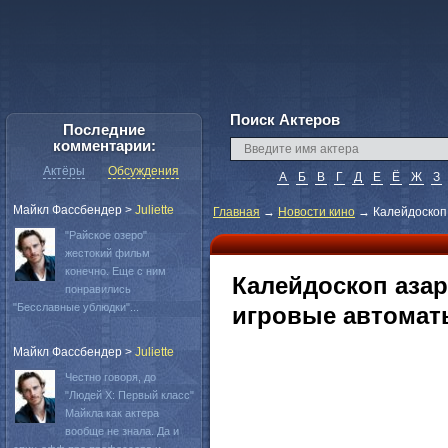
Поиск Актеров
Последние
комментарии:
Актёры
Обсуждения
А
Б
В
Г
Д
Е
Ё
Ж
З
Майкл Фассбендер
>
Juliette
Главная
→
Новости кино
→
Калейдоскоп
"Райское озеро"
жестокий фильм
конечно. Еще с ним
Калейдоскоп азар
понравились
"Бесславные ублюдки"...
игровые автомат
Майкл Фассбендер
>
Juliette
Честно говоря, до
"Людей Х: Первый класс"
Майкла как актера
вообще не знала. Да и