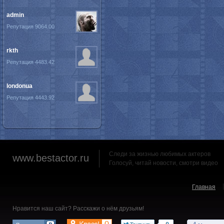
admin
Репутация 9064.00
rkth
Репутация 4483.42
londonua
Репутация 4443.92
Следи за жизнью любимых актеров
www.bestactor.ru
Голосуй, читай новости, смотри видео
Главная
Нравится наш сайт? Расскажи о нём друзьям!