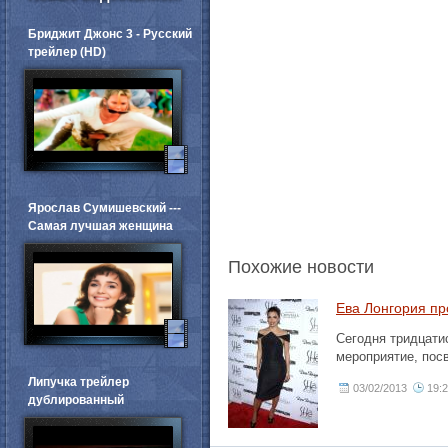
Бриджит Джонс 3 - Русский
трейлер (HD)
Ярослав Сумишевский ---
Самая лучшая женщина
Похожие новости
Ева Лонгория пр
Сегодня тридцати
мероприятие, пос
Липучка трейлер
03/02/2013
19:
дублированный