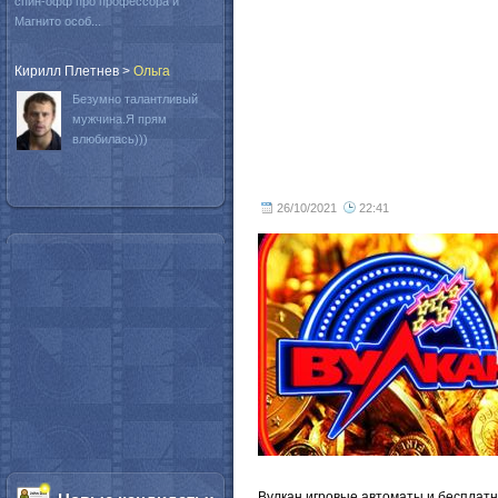
спин-офф про профессора и
Магнито особ...
Кирилл Плетнев
>
Oльга
Безумно талантливый
мужчина.Я прям
влюбилась)))
26/10/2021
22:41
Вулкан игровые автоматы и бесплатн