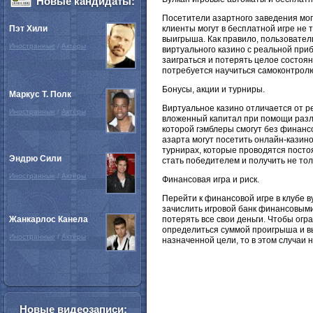
Новые кандидаты:
Посетители азартного заведения мог
клиенты могут в бесплатной игре не 
Пэт Хили
выигрыша. Как правило, пользовател
Иностранные
/
Актёры
виртуального казино с реальной при
заиграться и потерять целое состоя
потребуется научиться самоконтрол
Бонусы, акции и турниры.
Маркус Т. Полк
Виртуальное казино отличается от ре
Иностранные
/
Актёры
вложенный капитал при помощи разли
которой гэмблеры смогут без финанс
азарта могут посетить онлайн-казин
турнирах, которые проводятся посто
Эндрю Сили
стать победителем и получить не тол
Иностранные
/
Актёры
Финансовая игра и риск.
Перейти к финансовой игре в клубе в
зачислить игровой банк финансовыми
Жанкарлос Канела
потерять все свои деньги. Чтобы ог
определиться суммой проигрыша и вы
Иностранные
/
Актёры
назначенной цели, то в этом случаи 
Новые видеозаписи: