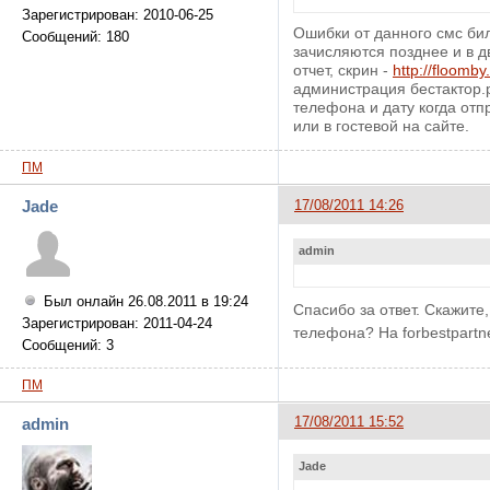
Зарегистрирован: 2010-06-25
Ошибки от данного смс бил
Сообщений: 180
зачисляются позднее и в д
отчет, скрин -
http://floomb
администрация бестактор.р
телефона и дату когда от
или в гостевой на сайте.
ПМ
Jade
17/08/2011 14:26
admin
Был онлайн 26.08.2011 в 19:24
Спасибо за ответ. Скажит
Зарегистрирован: 2011-04-24
телефона? На forbestpartn
Сообщений: 3
ПМ
17/08/2011 15:52
admin
Jade