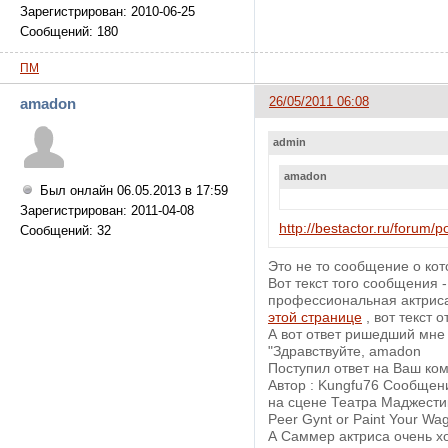
Зарегистрирован: 2010-06-25
Сообщений: 180
ПМ
26/05/2011 06:08
amadon
admin
amadon
Был онлайн 06.05.2013 в 17:59
Зарегистрирован: 2011-04-08
http://bestactor.ru/forum/
Сообщений: 32
Это не то сообщение о кот
Вот текст того сообщения -
профессиональная актриса.
этой странице
, вот текст о
А вот ответ ришедший мне о
"Здравствуйте, amadon
Поступил ответ на Ваш ком
Автор : Kungfu76 Сообщен
на сцене Театра Маджестик
Peer Gynt or Paint Your Wa
А Саммер актриса очень хо