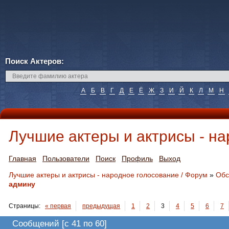
Поиск Актеров:
А
Б
В
Г
Д
Е
Ё
Ж
З
И
Й
К
Л
М
Н
Лучшие актеры и актрисы - н
Главная
Пользователи
Поиск
Профиль
Выход
Лучшие актеры и актрисы - народное голосование / Форум
»
Обс
админу
Страницы:
«
первая
предыдущая
1
2
3
4
5
6
7
Сообщений [c 41 по 60]