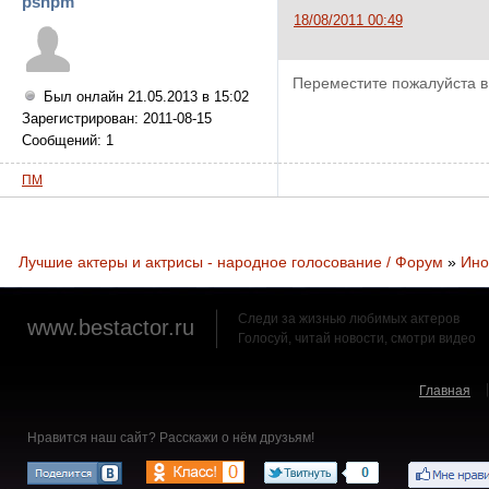
psnpm
18/08/2011 00:49
Переместите пожалуйста в
Был онлайн 21.05.2013 в 15:02
Зарегистрирован: 2011-08-15
Сообщений: 1
ПМ
Лучшие актеры и актрисы - народное голосование / Форум
»
Ино
Следи за жизнью любимых актеров
www.bestactor.ru
Голосуй, читай новости, смотри видео
Главная
Нравится наш сайт? Расскажи о нём друзьям!