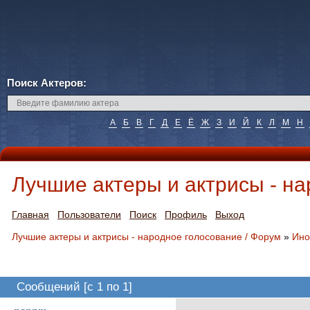
Поиск Актеров:
А
Б
В
Г
Д
Е
Ё
Ж
З
И
Й
К
Л
М
Н
Лучшие актеры и актрисы - н
Главная
Пользователи
Поиск
Профиль
Выход
Лучшие актеры и актрисы - народное голосование / Форум
»
Ино
Сообщений [c 1 по 1]